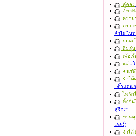
คู่คอง
Zombi
ความร
ตราบธุ
ลำไย ไห
ฝนตก
อิ่มอุ่น
เพ้อเจ้
แม่
- 
9 นาฬ
รักได้
- ตั๊กแตน
ไม่รักไ
ทิ้งกั
สุจิตรา
ขาหมู
เลอร์)
จำได้ว