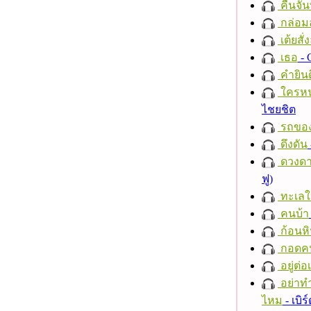
คืนจัน
กล่อม
เต้ยสั่
เธอ
- 
คำยินด
ใครห
ไชยชิต
รถของ
ดึงดัน
ดวงดา
ฟู)
ทะเลใ
คนบ้า
ก้อนหิ
กอดค
อยู่ต่
อย่าทำ
ไหม
- เบิ