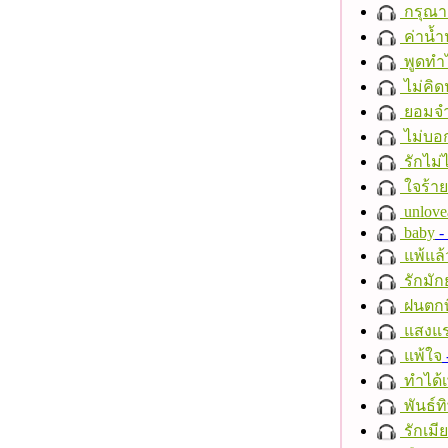
กรุณาฟ
ค่าน้
พูดทำ
ไม่คิ
ยอมจำ
ไม่บอ
รักไม่
ใจร้าย
unlove
baby
- 
แพ้แล
รักมัก
ฝนตกที
แสงแ
แพ้ใจ
ทำได้เ
พันธ์ทิ
รักเมี