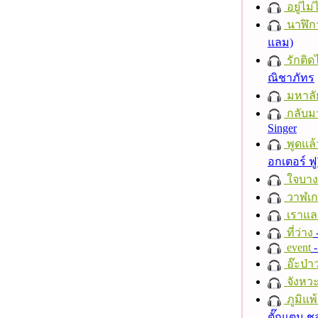
อยู่ไม
นาฬิก
แลม)
รักติด
ณิชาภัทร
มหาลั
กลับม
Singer
พูดแล้
อกเตอร์ ฟู
ใจบาง
วาฬเกย
เราแล
ที่ว่าง
event
-
อ๊ะป่า
จังหวะ
ภูมิแพ
ตั๊กแตน 