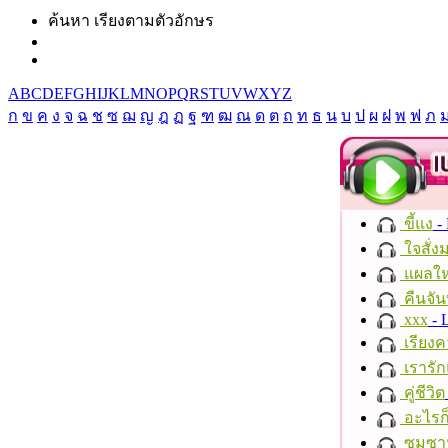
ค้นหา เรียงตามตัวอักษร
A
B
C
D
E
F
G
H
I
J
K
L
M
N
O
P
Q
R
S
T
U
V
W
X
Y
Z
ก
ข
ค
ง
จ
ฉ
ช
ซ
ฌ
ญ
ฎ
ฏ
ฐ
ฑ
ฒ
ณ
ด
ต
ถ
ท
ธ
น
บ
ป
ผ
ฝ
พ
ฟ
ภ
ขี้แง
-
ใจสั่ง
แผลให
คืนจัน
xxx
- 
เรียงค
เรารัก
คู่ชีวิต
อะไรก
ซมซา