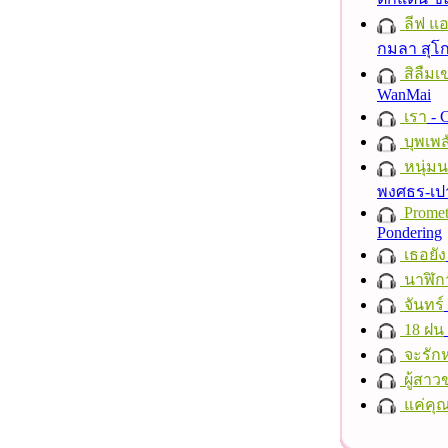
ลีฟ แอน
กมลา สุโ
สิลืมเ
WanMai
เรา
- C
บุพเพส
หนุ่ม
พงศธร-เป
Promet
Pondering
เธอยัง
นาฬิก
จันทร์
18 ฝน
จะรักห
ผู้สาว
แค่คุ