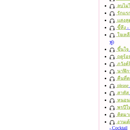
ลบไม่ไ
รักแร
แสงสุ
ขี้หึง
- 
ใจเหลื
ฟู)
ขึ้นใจ
ฤดูร้อ
ภวังค์
นาฬิก
คืนที่
please
สาหัส
หนอนผี
พรปีให
คิดมา
งานเต้
- Cocktail