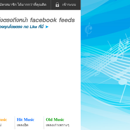
มัครสมาชิก ได้มากกว่าที่คุณคิด
เข้าระบบ
เข้าระบบด้วย User Kapook
ดูทีวี
ฟังวิทยุออนไลน์
Email
Glitter
Password
แม่และเด็ก
สัตว์เลี้ยง
่ง
ท่องเที่ยว
การศึกษา
เข้าระบบด้วย Facebook
Facebook
usic
Hit Music
Old Music
่
เพลงฮิต
เพลงเก่าเพราะๆ