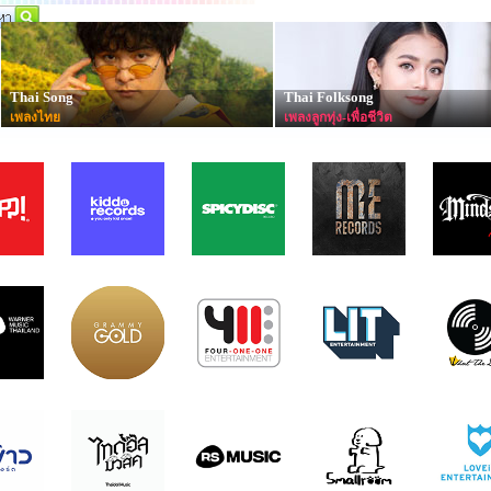
Thai Song
Thai Folksong
เพลงไทย
เพลงลูกทุ่ง-เพื่อชีวิต