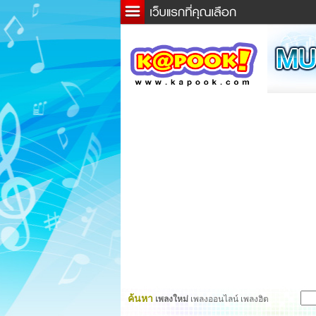
ข่าว
ละค
เกม
ตรว
ดูดว
ผู้ชา
แวะช
dicti
Twitt
ค้นหา
เพลงใหม่
เพลงออนไลน์ เพลงฮิต