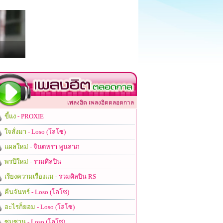
เพลงฮิต เพลงฮิตตลอดกาล
ขี้แง
- PROXIE
ใจสั่งมา
- Loso (โลโซ)
แผลใหม่
- จินตหรา พูนลาภ
พรปีใหม่
- รวมศิลปิน
เรียงความเรื่องแม่
- รวมศิลปิน RS
คืนจันทร์
- Loso (โลโซ)
อะไรก็ยอม
- Loso (โลโซ)
ซมซาน
- Loso (โลโซ)