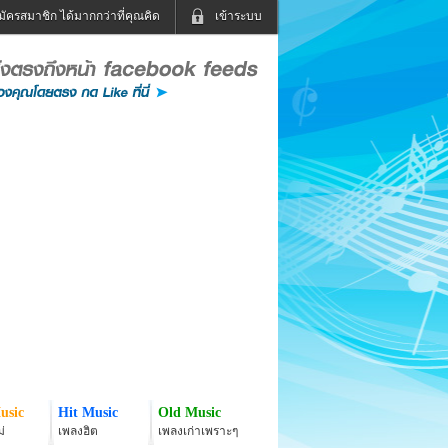
มัครสมาชิก ได้มากกว่าที่คุณคิด
เข้าระบบ
เข้าระบบด้วย User Kapook
ดูทีวี
ฟังวิทยุออนไลน์
Email
Glitter
Password
แม่และเด็ก
สัตว์เลี้ยง
่ง
ท่องเที่ยว
การศึกษา
เข้าระบบด้วย Facebook
Facebook
usic
Hit Music
Old Music
่
เพลงฮิต
เพลงเก่าเพราะๆ