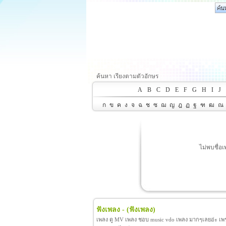
ค้นหา เรียงตามตัวอักษร
A
B
C
D
E
F
G
H
I
J
ก
ข
ค
ง
จ
ฉ
ช
ซ
ฌ
ญ
ฎ
ฏ
ฐ
ฑ
ฒ
ณ
ไม่พบชื่อ
ฟังเพลง -
(ฟังเพลง)
เพลง ดู MV เพลง ชอบ music vdo เพลง มากๆเลยอ่ะ เพราะ