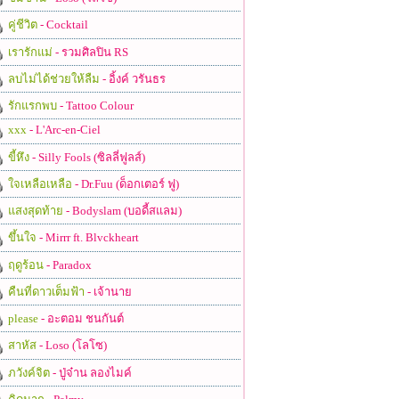
คู่ชีวิต
- Cocktail
เรารักแม่
- รวมศิลปิน RS
ลบไม่ได้ช่วยให้ลืม
- อิ้งค์ วรันธร
รักแรกพบ
- Tattoo Colour
xxx
- L'Arc-en-Ciel
ขี้หึง
- Silly Fools (ซิลลี่ฟูลส์)
ใจเหลือเหลือ
- Dr.Fuu (ด็อกเตอร์ ฟู)
แสงสุดท้าย
- Bodyslam (บอดี้สแลม)
ขึ้นใจ
- Mirrr ft. Blvckheart
ฤดูร้อน
- Paradox
คืนที่ดาวเต็มฟ้า
- เจ้านาย
please
- อะตอม ชนกันต์
สาหัส
- Loso (โลโซ)
ภวังค์จิต
- ปู่จ๋าน ลองไมค์