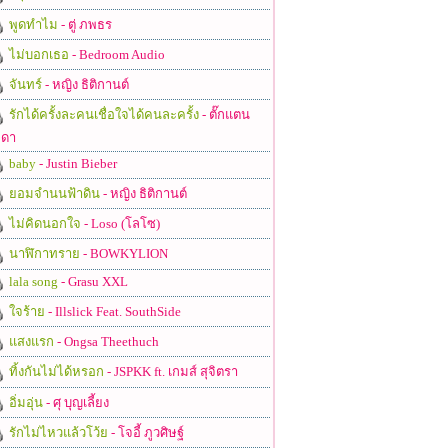
พูดทำไม
- ตู่ ภพธร
ไม่บอกเธอ
- Bedroom Audio
จันทร์
- หญิง ธิติกานต์
รักได้ครั้งละคนเชื่อใจได้คนละครั้ง
- ตั๊กแตน
ดา
baby
- Justin Bieber
ยอมจำนนฟ้าดิน
- หญิง ธิติกานต์
ไม่คิดนอกใจ
- Loso (โลโซ)
นาฬิกาทราย
- BOWKYLION
lala song
- Grasu XXL
ใจร้าย
- Illslick Feat. SouthSide
แสงแรก
- Ongsa Theethuch
ทิ้งกันไม่ได้หรอก
- JSPKK ft. เกมส์ สุจิตรา
อิ่มอุ่น
- ศุ บุญเลี้ยง
รักไม่ไหวแล้วโว้ย
- โจอี้ ภูวศิษฐ์