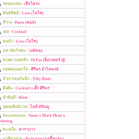
รถของเล่น
- เสือโคร่ง
พันธ์ทิพย์
- Loso (โลโซ)
ที่ว่าง
- Pause (พอส)
เธอ
- Cocktail
คนบ้า
- Loso (โลโซ)
มหาลัยวัวชน
- วงพัทลุง
ดวงดาวแห่งรัก
- Dr.Fuu (ด็อกเตอร์ ฟู)
กอดคนนอกใจ
- ศิริพร อำไพพงษ์
ถ้าเราเจอกันอีก
- Tilly Birds
ดึงดัน
- Cocktail x ตั๊ก ศิริพร
คำยินดี
- Klear
บุพเพสันนิวาส
- ไอซ์ ศรัณยู
Promethazine
- Saran x Black Heart x
ndering
ทะเลใจ
- คาราบาว
นาฬิกาตาย
- Bodyslam (บอดี้สแลม)