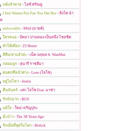
แพ้แล้วพาล
- ไอซ์ ศรัณยู
I Just Wanna Pen Fan You Dai Bor
- สิงโต นำ
ชค
unloveable
- Mild (มายด์)
ใครหนอ
- ปัทมา ปานทอง-เป็นหนึ่ง ไชยชิต
ทำได้เพียง
- 25 Hours
สิลืมเขาแล้วล่ะ
- เน็ค นฤพล ft. WanMai
กล่อมลูก
- สุนารี ราชสีมา
ฝนตกที่หน้าต่าง
- Loso (โลโซ)
อยู่ไม่ไหว
- Justin
คืนจันทร์
- เสก โลโซ Feat. มาช่า
รักมักยาก
- BUS
แพ้ใจ
- ใหม่ เจริญปุระ
อ๊ะป่าว
- The 38 Years Ago
รักเมียที่สุดในโลก
- Illslick