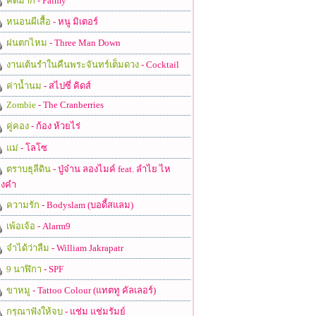
คิดมาก
- Palmy
หนอนผีเสื้อ
- หนู มิเตอร์
ฝนตกไหม
- Three Man Down
งานเต้นรำในคืนพระจันทร์เต็มดวง
- Cocktail
ค่าน้ำนม
- สไปซี่ คิดส์
Zombie
- The Cranberries
คู่คอง
- ก้อง ห้วยไร่
แม่
- โลโซ
ตราบธุลีดิน
- ปู่จ๋าน ลองไมค์ feat. ลำไย ไห
งคำ
ความรัก
- Bodyslam (บอดี้สแลม)
เพ้อเจ้อ
- Alarm9
จำได้ว่าลืม
- William Jakrapatr
9 นาฬิกา
- SPF
ขาหมู
- Tattoo Colour (แทตทู คัลเลอร์)
กรุณาฟังให้จบ
- แช่ม แช่มรัมย์