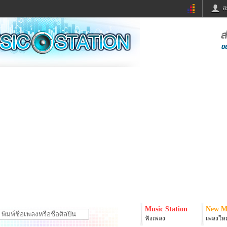
ส
ด่วน
ข่าวสั้น
ข่าวดารา
ร
หนังใหม่
ฟังเพลง
หมากรุกไทย
แชทหมากฮอส
จหวย
ผู้หญิง
แต่งงาน
ง
ทำนายฝัน
สุขภาพ
ย
ผลบอล
บ้านและการตกแต
ิมแวะพัก
กลอน
iCare
onary
เช็คความเร็วเน็ต
iPhone
er
อินสตาแกรมดารา
MSN
Music Station
New M
ฟังเพลง
เพลงใหม