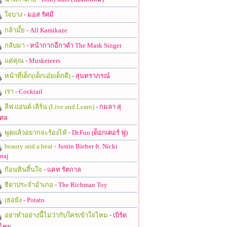
ใจบาง
- มอส รัศมี
กล้ามั้ย
- All Kamikaze
กลับมา
- หน้ากากอีกาดำ The Mask Singer
แค่คุณ
- Musketeers
หน้าที่เด็ก(เด็กเอ๋ยเด็กดี)
- สุนทราภรณ์
เรา
- Cocktail
ลีฟ แอนด์ เลิร์น (Live and Learn)
- กมลา สุ
ศล
พูดแล้วอยากจะร้องไห้
- Dr.Fuu (ด็อกเตอร์ ฟู)
beauty and a beat
- Justin Bieber ft. Nicki
naj
ก้อนหินสิ้นใจ
- แคท รัตกาล
ธิดาประจําอําเภอ
- The Richman Toy
เธอยัง
- Potato
อย่าทำอย่างนี้ไม่ว่ากับใครเข้าใจไหม
- เบิร์ด
ไชย