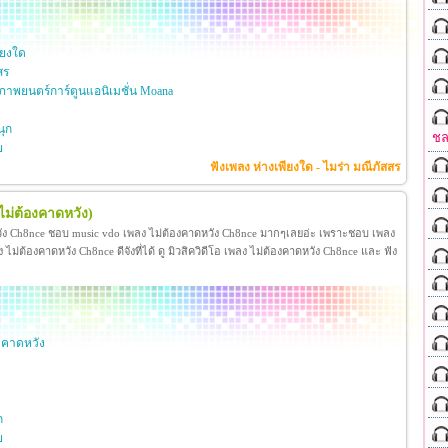
ียงใด
สร
าพยนตร์การ์ตูนแอนิเมชั่น Moana
ุก
ชล
ย
ฟังเพลง ห่างเพียงใด - ไมร่า มณีภัสสร
ไม่ต้องคาดหวัง)
วัง Ch8nce ชอบ music vdo เพลง ไม่ต้องคาดหวัง Ch8nce มากๆเลยอ่ะ เพราะชอบ เพลง
่ต้องคาดหวัง Ch8nce ดีจังที่ได้ ดู มิวสิควิดีโอ เพลง ไม่ต้องคาดหวัง Ch8nce และ ฟัง
งคาดหวัง
ก
ย