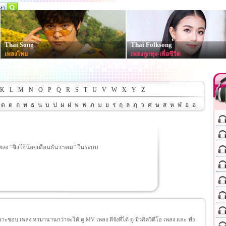
Thai Song
Thai Folksong
เพลงไทย
เพลงลูกทุ่ง-เพื่อชีวิต
K
L
M
N
O
P
Q
R
S
T
U
V
W
X
Y
Z
ด
ต
ถ
ท
ธ
น
บ
ป
ผ
ฝ
พ
ฟ
ภ
ม
ย
ร
ฤ
ล
ฦ
ว
ศ
ษ
ส
ห
ฬ
อ
ฮ
เพลง “จิงโจ้น้อยเดือนธันวาคม” ในระบบ
ชอบ เพลง หามานานกว่าจะได้ ดู MV เพลง ดีจังที่ได้ ดู มิวสิควิดีโอ เพลง และ ฟัง