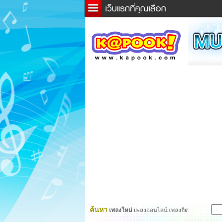
ข่าว
ละค
เกม
ตรว
ดูดว
ผู้ชา
แวะช
dicti
Twitt
ค้นหา
เพลงใหม่
เพลงออนไลน์ เพลงฮิต