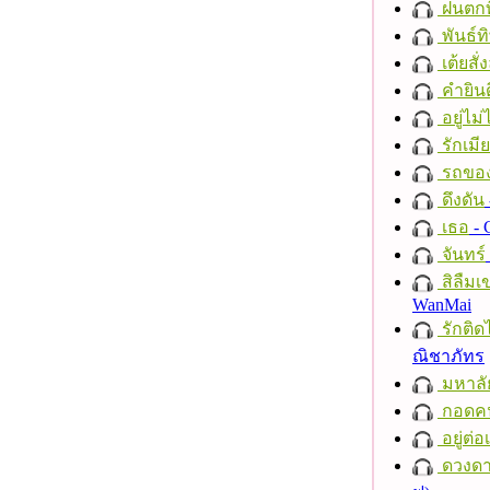
ฝนตกที
พันธ์ทิ
เต้ยสั่
คำยินด
อยู่ไม
รักเมี
รถของ
ดึงดัน
เธอ
- 
จันทร์
สิลืมเ
WanMai
รักติด
ณิชาภัทร
มหาลั
กอดค
อยู่ต่
ดวงดา