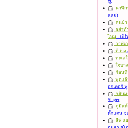
ฟู)
นาฬิก
แลม)
คนบ้า
อย่าทำ
ไหม
- เบิ
วาฬเกย
ที่ว่าง
ทะเลใ
ใจบาง
ก้อนหิ
พูดแล้
อกเตอร์ ฟู
กลับม
Singer
ภูมิแพ
ตั๊กแตน 
ลีฟ แอน
กมลา สุโ