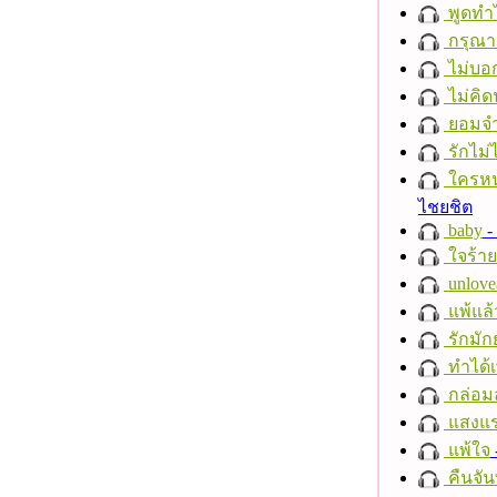
พูดทำ
กรุณาฟ
ไม่บอ
ไม่คิ
ยอมจำ
รักไม่
ใครห
ไชยชิต
baby
- 
ใจร้าย
unlove
แพ้แล
รักมัก
ทำได้เ
กล่อม
แสงแ
แพ้ใจ
คืนจัน