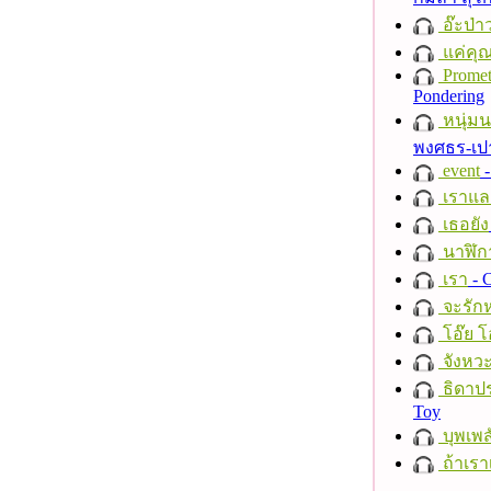
อ๊ะป่า
แค่คุ
Promet
Pondering
หนุ่ม
พงศธร-เป
event
-
เราแล
เธอยัง
นาฬิก
เรา
- C
จะรักห
โอ๊ย โ
จังหวะ
ธิดาปร
Toy
บุพเพส
ถ้าเรา