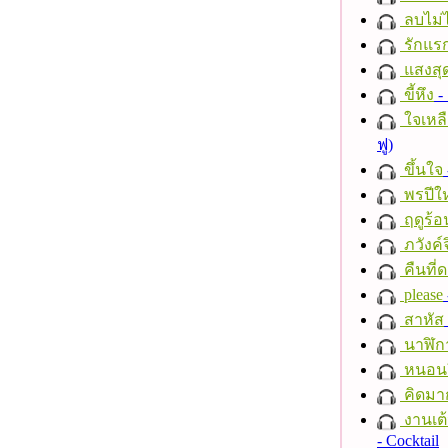
ลบไม่ไ
รักแร
แสงสุ
ขี้หึง
- 
ใจเหลื
ฟู)
ขึ้นใจ
พรปีให
ฤดูร้อ
ภวังค์
คืนที่
please
สาหัส
นาฬิก
หนอนผี
คิดมา
งานเต้
- Cocktail