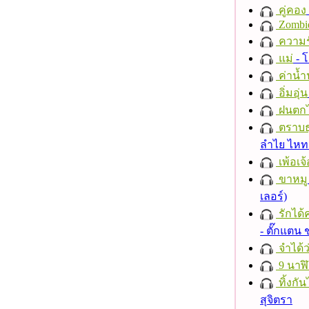
คู่คอง
Zombi
ความร
แม่
- 
ค่าน้
อิ่มอุ่น
ฝนตก
ตราบธุ
ลำไย ไห
เพ้อเจ้
ขาหมู
เลอร์)
รักได้
- ตั๊กแตน
จำได้ว
9 นาฬ
ทิ้งกั
สุจิตรา