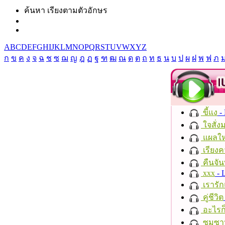
ค้นหา เรียงตามตัวอักษร
A
B
C
D
E
F
G
H
I
J
K
L
M
N
O
P
Q
R
S
T
U
V
W
X
Y
Z
ก
ข
ค
ง
จ
ฉ
ช
ซ
ฌ
ญ
ฎ
ฏ
ฐ
ฑ
ฒ
ณ
ด
ต
ถ
ท
ธ
น
บ
ป
ผ
ฝ
พ
ฟ
ภ
ขี้แง
-
ใจสั่ง
แผลให
เรียงค
คืนจัน
xxx
- 
เรารัก
คู่ชีวิต
อะไรก
ซมซา