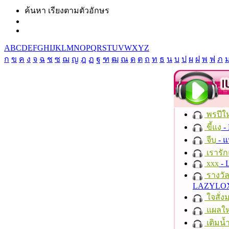
ค้นหา เรียงตามตัวอักษร
A
B
C
D
E
F
G
H
I
J
K
L
M
N
O
P
Q
R
S
T
U
V
W
X
Y
Z
ก
ข
ค
ง
จ
ฉ
ช
ซ
ฌ
ญ
ฎ
ฏ
ฐ
ฑ
ฒ
ณ
ด
ต
ถ
ท
ธ
น
บ
ป
ผ
ฝ
พ
ฟ
ภ
พรปีให
ขี้แง
-
จีบ
- 
เรารัก
xxx
- 
รางวั
LAZYLO
ใจสั่ง
แผลให
เติมน้