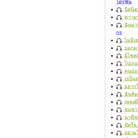
โดรฟิน
นิดนิด
ความร
ฉันมาเ
กร
ไม่มี
บอกมา
ผู้โชคด
ไปเถอ
คนอ่อ
บ่เป็นห
อยากให
ฉันคิ
เพลงผีเ
ซมซา
นาทีสุ
ขัดใจ
อย่าม