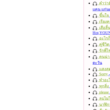
คำว่าฮั
แคน แก่น
ขึ้นใจ
เรียงค
เสือสิ
Hot,YO
อะไรก
คู่ชีวิต
รักพี่ไข
คนน่าฮ
ตะวัน
แสงสุ
Sorry
-
ทำอะไ
ทุกสิ่ง
please
ลบไม่ไ
นาฬิก