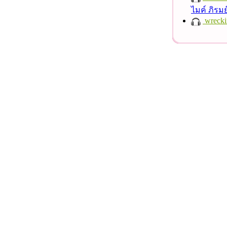
ไมค์ ภิรม
wrecki