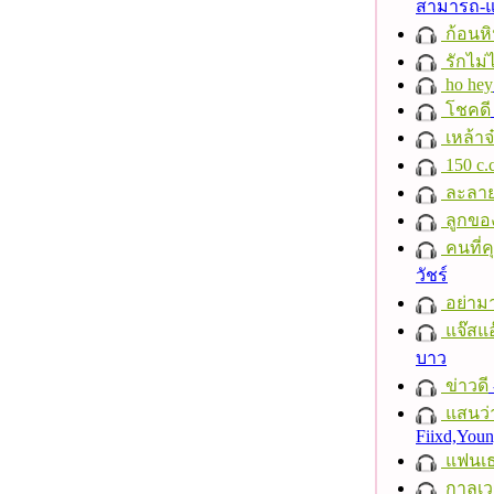
สามารถ-
ก้อนหิ
รักไม่
ho hey
โชคดี
เหล้าจ
150 c.c
ละลา
ลูกขอ
คนที่คุ
วัชร์
อย่าม
แจ๊สแอ
บาว
ข่าวดี
แสนว่า
Fiixd,You
แฟนเ
กาลเว