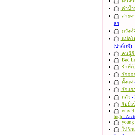
คืนจัน
ค่าน้
สายตา
ธร
ภวังค์
แปดโม
(ปาล์มมี่)
คนผู้ฮ
Bad L
รักที่เ
รักออก
ตั้งแต่
รักแร
กลัว
- 
ริมฝั่ง
why’d 
high
- Arct
young a
ให้รัก