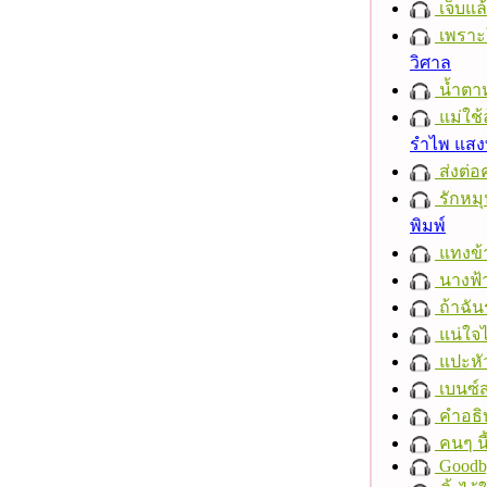
เจ็บแ
เพราะ
วิศาล
น้ำตา
แม่ใช้
รำไพ แส
ส่งต่อ
รักหมุน
พิมพ์
แทงข้
นางฟ้
ถ้าฉัน
แน่ใจ
แปะหั
เบนซ์
คำอธิ
คนๆ นี
Goodb