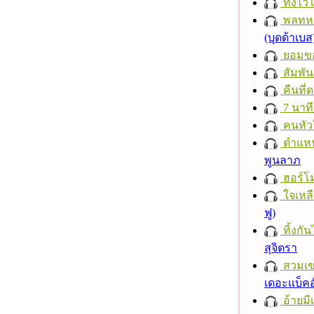
ทิ้งไว
พลทหา
(บุดด้าเบส
ยอมข
สัมพัน
คืนที่
7 นาที
คนหัว
ตำแหน่
พูนลาภ
ฮอร์โม
ใจเหลื
ฟู)
ทิ้งกั
สุจิตรา
สวมเ
เดอะแบ็คอ
อ้ายมีเ