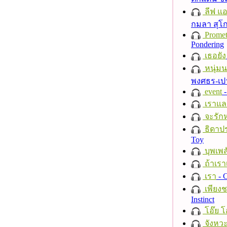
ลีฟ แอน
กมลา สุโ
Promet
Pondering
เธอยัง
หนุ่ม
พงศธร-เป
event
-
เราแล
จะรักห
ธิดาปร
Toy
บุพเพส
ถ้าเรา
เรา
- C
เพียงชา
Instinct
โอ๊ย โ
จังหวะ