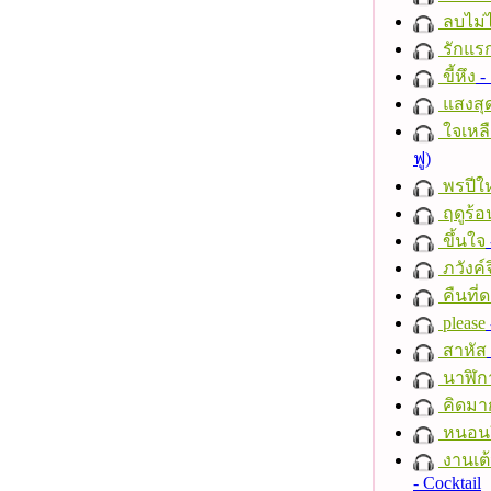
ลบไม่ไ
รักแร
ขี้หึง
- 
แสงสุ
ใจเหลื
ฟู)
พรปีให
ฤดูร้อ
ขึ้นใจ
ภวังค์
คืนที่
please
สาหัส
นาฬิก
คิดมา
หนอนผี
งานเต้
- Cocktail