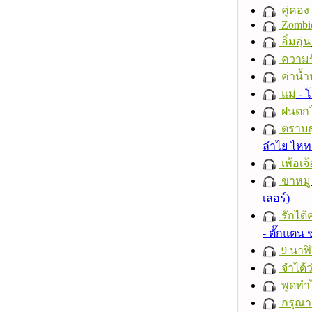
คู่คอง
Zombi
อิ่มอุ่น
ความร
ค่าน้
แม่
- 
ฝนตก
ตราบธุ
ลำไย ไห
เพ้อเจ้
ขาหมู
เลอร์)
รักได้
- ตั๊กแตน
9 นาฬ
จำได้ว
พูดทำ
กรุณาฟ