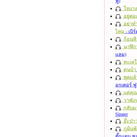
ฟู)
ใจบาง
อยู่ต่
อย่าทำ
ไหม
- เบิ
ก้อนหิ
นาฬิก
แลม)
ทะเลใ
คนบ้า
พูดแล้
อกเตอร์ ฟู
แค่คุ
วาฬเกย
กลับม
Singer
อ๊ะป่า
ภูมิแพ
ตั๊กแตน 