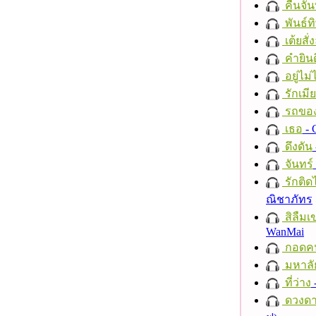
คืนจัน
พันธ์ทิ
เต้ยสั่
คำยินด
อยู่ไม
รักเมี
รถของ
เธอ
- 
ดึงดัน
จันทร์
รักติด
ณิชาภัทร
สิลืมเ
WanMai
กอดค
มหาลั
ที่ว่าง
ดวงดา