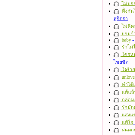
ไม่บอ
ทิ้งกั
สุจิตรา
ไม่คิ
ยอมจำ
baby
- 
รักไม่
ใครห
ไชยชิต
ใจร้าย
unlove
ทำได้เ
แพ้แล
กล่อม
รักมัก
แสงแ
แพ้ใจ
ฝนตกที