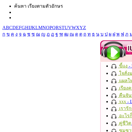
ค้นหา เรียงตามตัวอักษร
A
B
C
D
E
F
G
H
I
J
K
L
M
N
O
P
Q
R
S
T
U
V
W
X
Y
Z
ก
ข
ค
ง
จ
ฉ
ช
ซ
ฌ
ญ
ฎ
ฏ
ฐ
ฑ
ฒ
ณ
ด
ต
ถ
ท
ธ
น
บ
ป
ผ
ฝ
พ
ฟ
ภ
ขี้แง
-
ใจสั่ง
แผลให
เรียงค
คืนจัน
xxx
- 
เรารัก
อะไรก
คู่ชีวิต
ซมซา