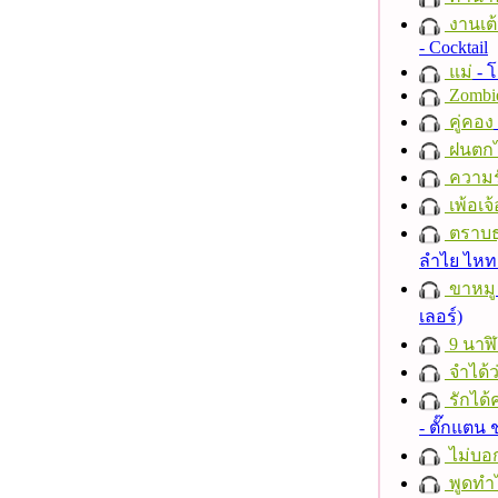
งานเต้
- Cocktail
แม่
- 
Zombi
คู่คอง
ฝนตก
ความร
เพ้อเจ้
ตราบธุ
ลำไย ไห
ขาหมู
เลอร์)
9 นาฬ
จำได้ว
รักได้
- ตั๊กแตน
ไม่บอ
พูดทำ