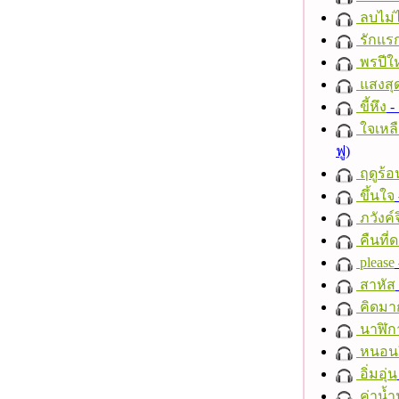
ลบไม่ไ
รักแร
พรปีให
แสงสุ
ขี้หึง
- 
ใจเหลื
ฟู)
ฤดูร้อ
ขึ้นใจ
ภวังค์
คืนที่
please
สาหัส
คิดมา
นาฬิก
หนอนผี
อิ่มอุ่น
ค่าน้