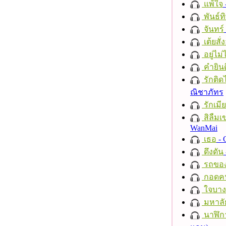
แพ้ใจ
พันธ์ทิ
จันทร์
เต้ยสั่
อยู่ไม
คำยินด
รักติด
ณิชาภัทร
รักเมี
สิลืมเ
WanMai
เธอ
- 
ดึงดัน
รถของ
กอดค
ใจบาง
มหาลั
นาฬิก