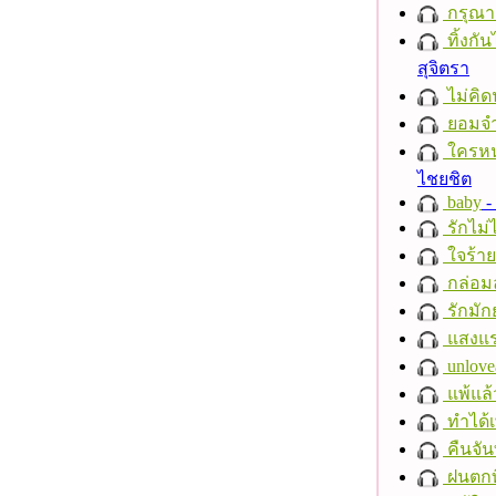
กรุณาฟ
ทิ้งกั
สุจิตรา
ไม่คิ
ยอมจำ
ใครห
ไชยชิต
baby
- 
รักไม่
ใจร้าย
กล่อม
รักมัก
แสงแ
unlove
แพ้แล
ทำได้เ
คืนจัน
ฝนตกที