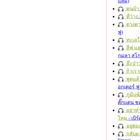
แลม)
คนบ้า
ที่ว่าง
ดวงดา
ฟู)
ทะเลใ
ลีฟ แอน
กมลา สุโ
อ๊ะป่า
ถ้าเรา
พูดแล้
อกเตอร์ ฟู
ภูมิแพ
ตั๊กแตน 
อย่าทำ
ไหม
- เบิ
อยู่ต่
กลับม