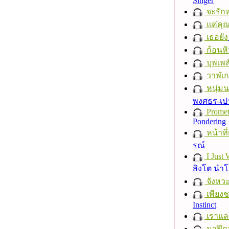
Singer
จะรักห
แค่คุ
เธอยัง
ก้อนหิ
บุพเพส
วาฬเกย
หนุ่ม
พงศธร-เป
Promet
Pondering
หน้าที่
รณ์
I Just
สิงโต นำ
จังหวะ
เพียงชา
Instinct
เราแล
นาฬิก