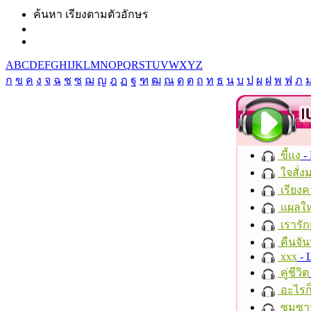
ค้นหา เรียงตามตัวอักษร
A
B
C
D
E
F
G
H
I
J
K
L
M
N
O
P
Q
R
S
T
U
V
W
X
Y
Z
ก
ข
ค
ง
จ
ฉ
ช
ซ
ฌ
ญ
ฎ
ฏ
ฐ
ฑ
ฒ
ณ
ด
ต
ถ
ท
ธ
น
บ
ป
ผ
ฝ
พ
ฟ
ภ
ขี้แง
-
ใจสั่ง
เรียงค
แผลให
เรารัก
คืนจัน
xxx
- 
คู่ชีวิต
อะไรก
ซมซา