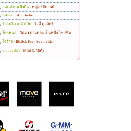
ยอมจำนนฟ้าดิน
- หญิง ธิติกานต์
baby
- Justin Bieber
รักไม่ไหวแล้วโว้ย
- โจอี้ ภูวศิษฐ์
ใครหนอ
- ปัทมา ปานทอง-เป็นหนึ่ง ไชยชิต
ใจร้าย
- Illslick Feat. SouthSide
unloveable
- Mild (มายด์)