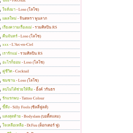
ขี้แง
- PROXIE
ใจสั่งมา
- Loso (โลโซ)
แผลใหม่
- จินตหรา พูนลาภ
เรียงความเรื่องแม่
- รวมศิลปิน RS
คืนจันทร์
- Loso (โลโซ)
xxx
- L'Arc-en-Ciel
เรารักแม่
- รวมศิลปิน RS
อะไรก็ยอม
- Loso (โลโซ)
คู่ชีวิต
- Cocktail
ซมซาน
- Loso (โลโซ)
ลบไม่ได้ช่วยให้ลืม
- อิ้งค์ วรันธร
รักแรกพบ
- Tattoo Colour
ขี้หึง
- Silly Fools (ซิลลี่ฟูลส์)
แสงสุดท้าย
- Bodyslam (บอดี้สแลม)
ใจเหลือเหลือ
- Dr.Fuu (ด็อกเตอร์ ฟู)