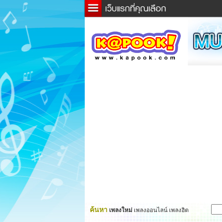
ข่าว
ละค
เกม
ตรว
ดูดว
ผู้ชา
แวะช
dicti
Twitt
ค้นหา
เพลงใหม่
เพลงออนไลน์ เพลงฮิต