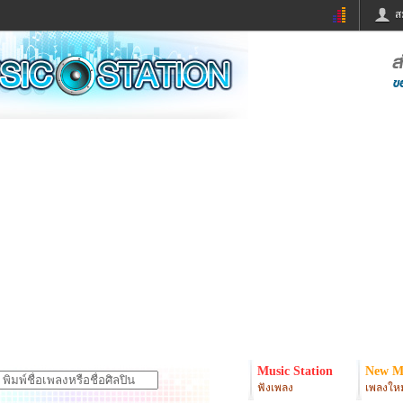
ส
ด่วน
ข่าวสั้น
ข่าวดารา
ร
หนังใหม่
ฟังเพลง
หมากรุกไทย
แชทหมากฮอส
จหวย
ผู้หญิง
แต่งงาน
ง
ทำนายฝัน
สุขภาพ
ย
ผลบอล
บ้านและการตกแต
ิมแวะพัก
กลอน
iCare
onary
เช็คความเร็วเน็ต
iPhone
er
อินสตาแกรมดารา
MSN
Music Station
New M
ฟังเพลง
เพลงใหม