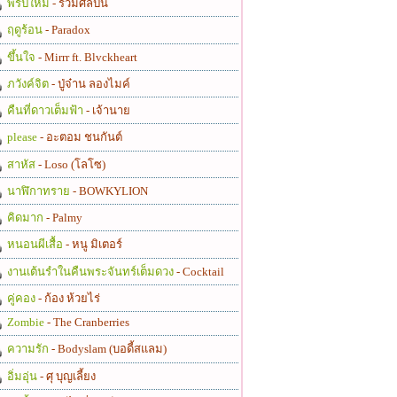
พรปีใหม่
- รวมศิลปิน
ฤดูร้อน
- Paradox
ขึ้นใจ
- Mirrr ft. Blvckheart
ภวังค์จิต
- ปู่จ๋าน ลองไมค์
คืนที่ดาวเต็มฟ้า
- เจ้านาย
please
- อะตอม ชนกันต์
สาหัส
- Loso (โลโซ)
นาฬิกาทราย
- BOWKYLION
คิดมาก
- Palmy
หนอนผีเสื้อ
- หนู มิเตอร์
งานเต้นรำในคืนพระจันทร์เต็มดวง
- Cocktail
คู่คอง
- ก้อง ห้วยไร่
Zombie
- The Cranberries
ความรัก
- Bodyslam (บอดี้สแลม)
อิ่มอุ่น
- ศุ บุญเลี้ยง