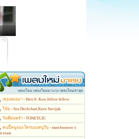
เพลงใหม่ เพลงใหม่มาแรง เพลงใหม่ล่าสุด
เธอเสมอมา
- Hers ft. Kow fellow fellow
โน้ม
- Sea Dechchart,Keen Suvijak
วันที่ฝนพรำ
- TONEYLIU
คนนี้หนูจอง ใครมองหนูวีน
- marchwasow x
rr team