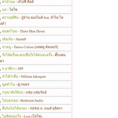
ค่าน้ำนม
- สไปซี่ คิดส์
แม่
- โลโซ
ตราบธุลีดิน
- ปู่จ๋าน ลองไมค์ feat. ลำไย ไห
งคำ
ฝนตกไหม
- Three Man Down
เพ้อเจ้อ
- Alarm9
ขาหมู
- Tattoo Colour (แทตทู คัลเลอร์)
รักได้ครั้งละคนเชื่อใจได้คนละครั้ง
- ตั๊กแตน
ดา
9 นาฬิกา
- SPF
จำได้ว่าลืม
- William Jakrapatr
พูดทำไม
- ตู่ ภพธร
กรุณาฟังให้จบ
- แช่ม แช่มรัมย์
ไม่บอกเธอ
- Bedroom Audio
ทิ้งกันไม่ได้หรอก
- JSPKK ft. เกมส์ สุจิตรา
ไม่คิดนอกใจ
- Loso (โลโซ)