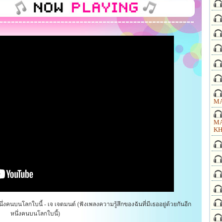
MA
MA
KH
ึ่งคนบนโลกใบนี้ - เจ เจตมนต์ (ฟังเพลงความรู้สึกของฉันที่มีเธออยู่ด้วยกันอีก
หนึ่งคนบนโลกใบนี้)