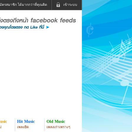
มัครสมาชิก ได้มากกว่าที่คุณคิด
เข้าระบบ
เข้าระบบด้วย User Kapook
ดูทีวี
ฟังวิทยุออนไลน์
Email
Glitter
Password
แม่และเด็ก
สัตว์เลี้ยง
่ง
ท่องเที่ยว
การศึกษา
เข้าระบบด้วย Facebook
Facebook
usic
Hit Music
Old Music
่
เพลงฮิต
เพลงเก่าเพราะๆ