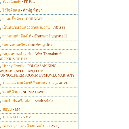
Your Candy
- PP Krit
ไว้ใจผิดคน
- ต้าห์อู๋ พิทยา
กาลครั้งเดียว
- CORNBOI
เห็นหน้าเธอแล้วอยากแต่งงาน
- เรนิษรา
สาวหมอลำฮ้องไห้
- ฮักแพง วรัญญาภรณ์
นอกจอนอกใจ
- แบม พิชญานิน
เหตุผลของคำว่ารัก
- Wan Thanakrit ft.
RCKRIS OF BUS
Happy Family
- POLCASAN,KING
N,BABII,AVOCEAN,LOOK
UNNOO,PERMPOON,MUVMUV,LUNAR, ANY
Timeless คนเดียวที่รักเสมอ
- Aheye 4EVE
รอบที่ล้าน
- INC MATAWEE
เคยรักกันหรือเปล่า
- sarah salola
ชอบU
- M4
TORNADO
- VVV
Before you go (ถ้าเธอจะไป)
- FAVIQ