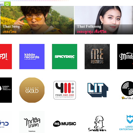
Thai Song
Thai Folksong
เพลงไทย
เพลงลูกทุ่ง-เพื่อชีวิต