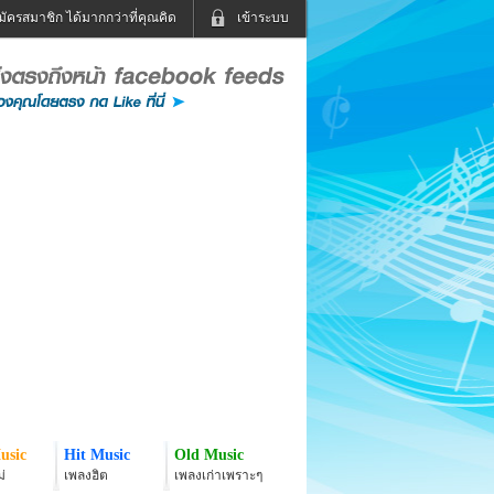
มัครสมาชิก ได้มากกว่าที่คุณคิด
เข้าระบบ
เข้าระบบด้วย User Kapook
ดูทีวี
ฟังวิทยุออนไลน์
Email
Glitter
Password
แม่และเด็ก
สัตว์เลี้ยง
่ง
ท่องเที่ยว
การศึกษา
เข้าระบบด้วย Facebook
Facebook
usic
Hit Music
Old Music
่
เพลงฮิต
เพลงเก่าเพราะๆ