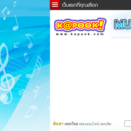
ข่าว
ละค
เกม
ตรว
ดูดว
ผู้ชา
แวะช
dicti
Twitt
ค้นหา
เพลงใหม่
เพลงออนไลน์ เพลงฮิต