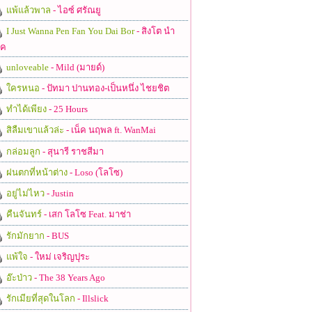
แพ้แล้วพาล
- ไอซ์ ศรัณยู
I Just Wanna Pen Fan You Dai Bor
- สิงโต นำ
ชค
unloveable
- Mild (มายด์)
ใครหนอ
- ปัทมา ปานทอง-เป็นหนึ่ง ไชยชิต
ทำได้เพียง
- 25 Hours
สิลืมเขาแล้วล่ะ
- เน็ค นฤพล ft. WanMai
กล่อมลูก
- สุนารี ราชสีมา
ฝนตกที่หน้าต่าง
- Loso (โลโซ)
อยู่ไม่ไหว
- Justin
คืนจันทร์
- เสก โลโซ Feat. มาช่า
รักมักยาก
- BUS
แพ้ใจ
- ใหม่ เจริญปุระ
อ๊ะป่าว
- The 38 Years Ago
รักเมียที่สุดในโลก
- Illslick