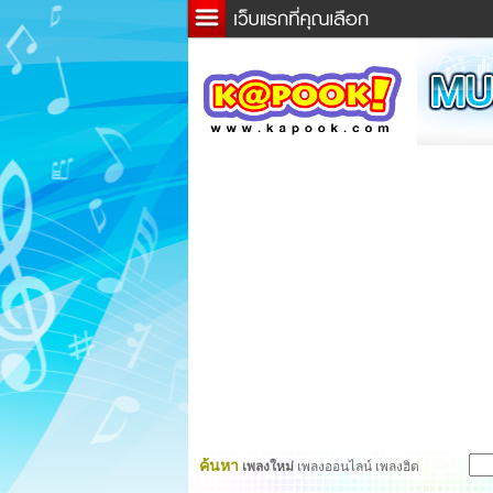
ข่าว
ละค
เกม
ตรว
ดูดว
ผู้ชา
แวะช
dicti
Twitt
ค้นหา
เพลงใหม่
เพลงออนไลน์ เพลงฮิต