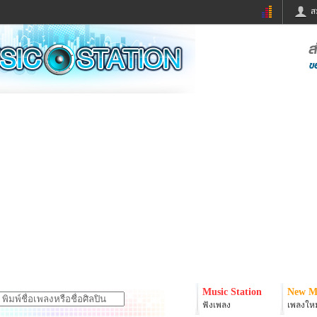
ส
ด่วน
ข่าวสั้น
ข่าวดารา
ร
หนังใหม่
ฟังเพลง
หมากรุกไทย
แชทหมากฮอส
จหวย
ผู้หญิง
แต่งงาน
ง
ทำนายฝัน
สุขภาพ
ย
ผลบอล
บ้านและการตกแต
ิมแวะพัก
กลอน
iCare
onary
เช็คความเร็วเน็ต
iPhone
er
อินสตาแกรมดารา
MSN
Music Station
New M
ฟังเพลง
เพลงใหม