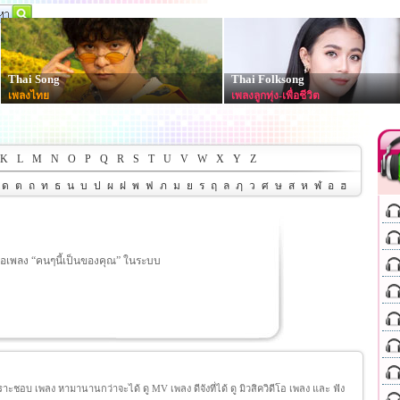
Thai Song
Thai Folksong
เพลงไทย
เพลงลูกทุ่ง-เพื่อชีวิต
K
L
M
N
O
P
Q
R
S
T
U
V
W
X
Y
Z
ด
ต
ถ
ท
ธ
น
บ
ป
ผ
ฝ
พ
ฟ
ภ
ม
ย
ร
ฤ
ล
ฦ
ว
ศ
ษ
ส
ห
ฬ
อ
ฮ
ื่อเพลง “คนๆนี้เป็นของคุณ” ในระบบ
ชอบ เพลง หามานานกว่าจะได้ ดู MV เพลง ดีจังที่ได้ ดู มิวสิควิดีโอ เพลง และ ฟัง