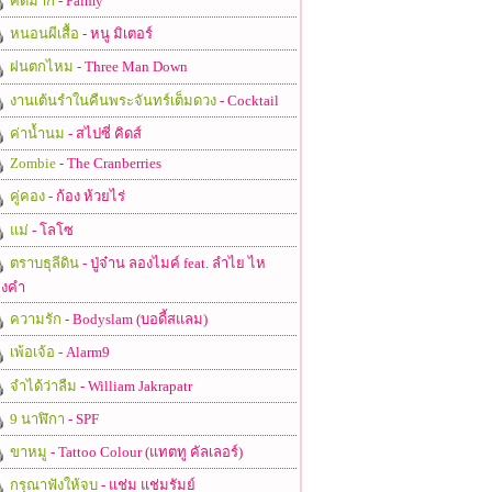
คิดมาก
- Palmy
หนอนผีเสื้อ
- หนู มิเตอร์
ฝนตกไหม
- Three Man Down
งานเต้นรำในคืนพระจันทร์เต็มดวง
- Cocktail
ค่าน้ำนม
- สไปซี่ คิดส์
Zombie
- The Cranberries
คู่คอง
- ก้อง ห้วยไร่
แม่
- โลโซ
ตราบธุลีดิน
- ปู่จ๋าน ลองไมค์ feat. ลำไย ไห
งคำ
ความรัก
- Bodyslam (บอดี้สแลม)
เพ้อเจ้อ
- Alarm9
จำได้ว่าลืม
- William Jakrapatr
9 นาฬิกา
- SPF
ขาหมู
- Tattoo Colour (แทตทู คัลเลอร์)
กรุณาฟังให้จบ
- แช่ม แช่มรัมย์