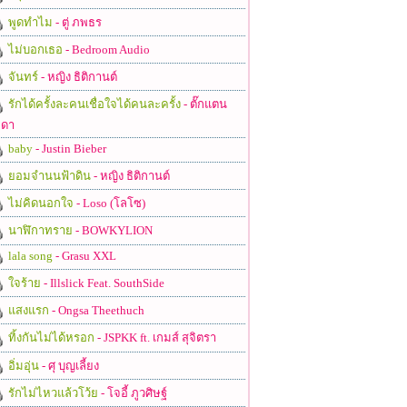
พูดทำไม
- ตู่ ภพธร
ไม่บอกเธอ
- Bedroom Audio
จันทร์
- หญิง ธิติกานต์
รักได้ครั้งละคนเชื่อใจได้คนละครั้ง
- ตั๊กแตน
ดา
baby
- Justin Bieber
ยอมจำนนฟ้าดิน
- หญิง ธิติกานต์
ไม่คิดนอกใจ
- Loso (โลโซ)
นาฬิกาทราย
- BOWKYLION
lala song
- Grasu XXL
ใจร้าย
- Illslick Feat. SouthSide
แสงแรก
- Ongsa Theethuch
ทิ้งกันไม่ได้หรอก
- JSPKK ft. เกมส์ สุจิตรา
อิ่มอุ่น
- ศุ บุญเลี้ยง
รักไม่ไหวแล้วโว้ย
- โจอี้ ภูวศิษฐ์