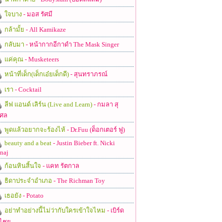
ใจบาง
- มอส รัศมี
กล้ามั้ย
- All Kamikaze
กลับมา
- หน้ากากอีกาดำ The Mask Singer
แค่คุณ
- Musketeers
หน้าที่เด็ก(เด็กเอ๋ยเด็กดี)
- สุนทราภรณ์
เรา
- Cocktail
ลีฟ แอนด์ เลิร์น (Live and Learn)
- กมลา สุ
ศล
พูดแล้วอยากจะร้องไห้
- Dr.Fuu (ด็อกเตอร์ ฟู)
beauty and a beat
- Justin Bieber ft. Nicki
naj
ก้อนหินสิ้นใจ
- แคท รัตกาล
ธิดาประจําอําเภอ
- The Richman Toy
เธอยัง
- Potato
อย่าทำอย่างนี้ไม่ว่ากับใครเข้าใจไหม
- เบิร์ด
ไชย