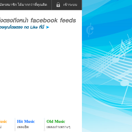
มัครสมาชิก ได้มากกว่าที่คุณคิด
เข้าระบบ
เข้าระบบด้วย User Kapook
ดูทีวี
ฟังวิทยุออนไลน์
Email
Glitter
Password
แม่และเด็ก
สัตว์เลี้ยง
่ง
ท่องเที่ยว
การศึกษา
เข้าระบบด้วย Facebook
Facebook
usic
Hit Music
Old Music
่
เพลงฮิต
เพลงเก่าเพราะๆ