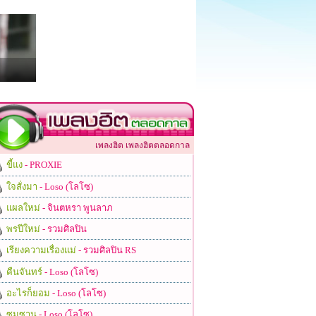
เพลงฮิต เพลงฮิตตลอดกาล
ขี้แง
- PROXIE
ใจสั่งมา
- Loso (โลโซ)
แผลใหม่
- จินตหรา พูนลาภ
พรปีใหม่
- รวมศิลปิน
เรียงความเรื่องแม่
- รวมศิลปิน RS
คืนจันทร์
- Loso (โลโซ)
อะไรก็ยอม
- Loso (โลโซ)
ซมซาน
- Loso (โลโซ)