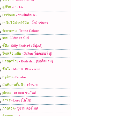
คู่ชีวิต
- Cocktail
เรารักแม่
- รวมศิลปิน RS
ลบไม่ได้ช่วยให้ลืม
- อิ้งค์ วรันธร
รักแรกพบ
- Tattoo Colour
xxx
- L'Arc-en-Ciel
ขี้หึง
- Silly Fools (ซิลลี่ฟูลส์)
ใจเหลือเหลือ
- Dr.Fuu (ด็อกเตอร์ ฟู)
แสงสุดท้าย
- Bodyslam (บอดี้สแลม)
ขึ้นใจ
- Mirrr ft. Blvckheart
ฤดูร้อน
- Paradox
คืนที่ดาวเต็มฟ้า
- เจ้านาย
please
- อะตอม ชนกันต์
สาหัส
- Loso (โลโซ)
ภวังค์จิต
- ปู่จ๋าน ลองไมค์