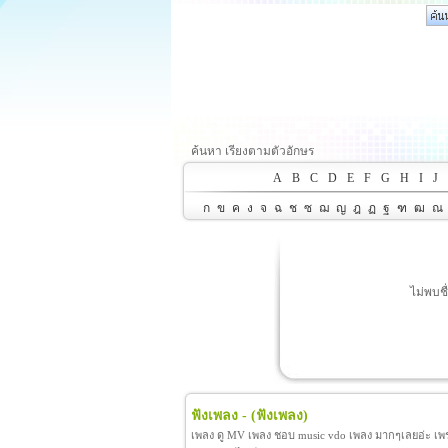
ค้นหา เรียงตามตัวอักษร
A
B
C
D
E
F
G
H
I
J
ก
ข
ค
ง
จ
ฉ
ช
ซ
ฌ
ญ
ฎ
ฏ
ฐ
ฑ
ฒ
ณ
ไม่พบช
ฟังเพลง -
(ฟังเพลง)
เพลง ดู MV เพลง ชอบ music vdo เพลง มากๆเลยอ่ะ เพราะ