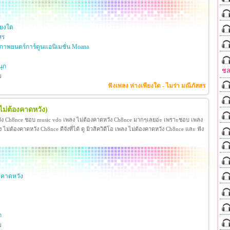
ียงใด
สร
าพยนตร์การ์ตูนแอนิเมชั่น Moana
ุก
ชล
ย
ฟังเพลง ห่างเพียงใด - ไมร่า มณีภัสสร
ไม่ต้องคาดหวัง)
วัง Ch8nce ชอบ music vdo เพลง ไม่ต้องคาดหวัง Ch8nce มากๆเลยอ่ะ เพราะชอบ เพลง
่ต้องคาดหวัง Ch8nce ดีจังที่ได้ ดู มิวสิควิดีโอ เพลง ไม่ต้องคาดหวัง Ch8nce และ ฟัง
งคาดหวัง
ก
ย