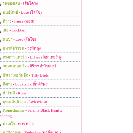
รถของเล่น
- เสือโคร่ง
พันธ์ทิพย์
- Loso (โลโซ)
ที่ว่าง
- Pause (พอส)
เธอ
- Cocktail
คนบ้า
- Loso (โลโซ)
มหาลัยวัวชน
- วงพัทลุง
ดวงดาวแห่งรัก
- Dr.Fuu (ด็อกเตอร์ ฟู)
กอดคนนอกใจ
- ศิริพร อำไพพงษ์
ถ้าเราเจอกันอีก
- Tilly Birds
ดึงดัน
- Cocktail x ตั๊ก ศิริพร
คำยินดี
- Klear
บุพเพสันนิวาส
- ไอซ์ ศรัณยู
Promethazine
- Saran x Black Heart x
ndering
ทะเลใจ
- คาราบาว
นาฬิกาตาย
- Bodyslam (บอดี้สแลม)