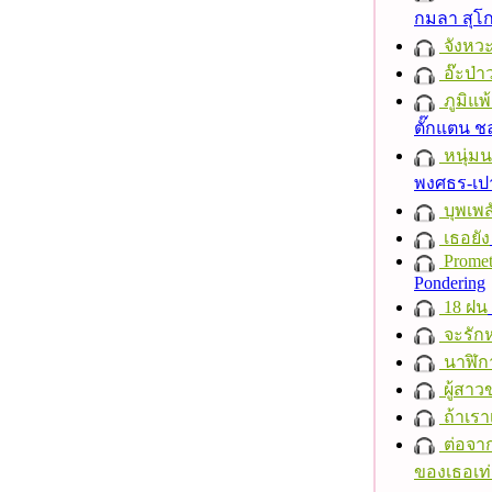
กมลา สุโ
จังหวะ
อ๊ะป่า
ภูมิแพ
ตั๊กแตน 
หนุ่ม
พงศธร-เป
บุพเพส
เธอยัง
Promet
Pondering
18 ฝน
จะรักห
นาฬิก
ผู้สาว
ถ้าเรา
ต่อจาก
ของเธอเท่