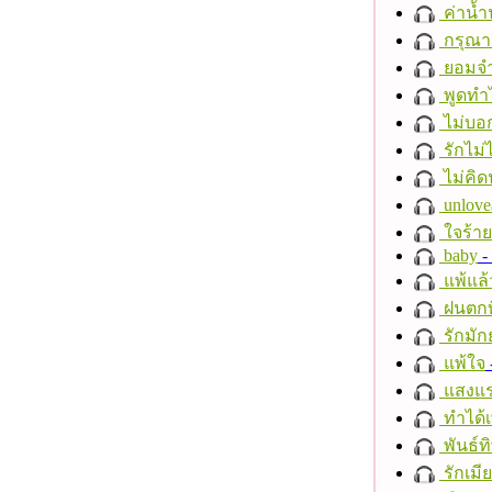
ค่าน้
กรุณาฟ
ยอมจำ
พูดทำ
ไม่บอ
รักไม่
ไม่คิ
unlove
ใจร้าย
baby
- 
แพ้แล
ฝนตกที
รักมัก
แพ้ใจ
แสงแ
ทำได้เ
พันธ์ทิ
รักเมี