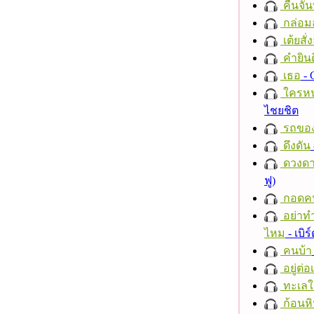
คืนจัน
กล่อม
เต้ยสั่
คำยินด
เธอ
- 
ใครห
ไชยชิต
รถของ
ดึงดัน
ดวงดา
ฟู)
กอดค
อย่าทำ
ไหม
- เบิ
คนบ้า
อยู่ต่
ทะเลใ
ก้อนหิ