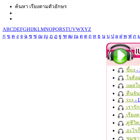
ค้นหา เรียงตามตัวอักษร
A
B
C
D
E
F
G
H
I
J
K
L
M
N
O
P
Q
R
S
T
U
V
W
X
Y
Z
ก
ข
ค
ง
จ
ฉ
ช
ซ
ฌ
ญ
ฎ
ฏ
ฐ
ฑ
ฒ
ณ
ด
ต
ถ
ท
ธ
น
บ
ป
ผ
ฝ
พ
ฟ
ภ
ขี้แง
-
ใจสั่ง
แผลให
คืนจัน
xxx
- 
เรารัก
เรียงค
คู่ชีวิต
อะไรก
ซมซา