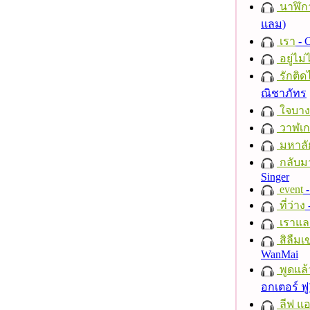
นาฬิก
แลม)
เรา
- C
อยู่ไม
รักติด
ณิชาภัทร
ใจบาง
วาฬเกย
มหาลั
กลับม
Singer
event
-
ที่ว่าง
เราแล
สิลืมเ
WanMai
พูดแล้
อกเตอร์ ฟู
ลีฟ แอน