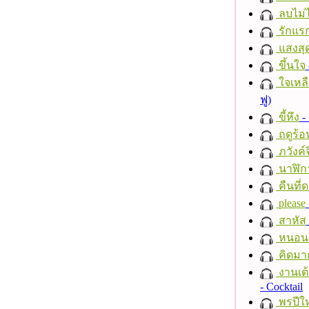
ลบไม่ไ
รักแร
แสงสุ
ขึ้นใจ
ใจเหลื
ฟู)
ขี้หึง
- 
ฤดูร้อ
ภวังค์
นาฬิก
คืนที่
please
สาหัส
หนอนผี
คิดมา
งานเต้
- Cocktail
พรปีให