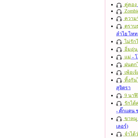
คู่คอง
Zombi
ความร
ตราบธุ
ลำไย ไห
ไม่รักไ
อิ่มอุ่น
แม่
- 
ฝนตก
เพ้อเจ้
ทิ้งกั
สุจิตรา
9 นาฬ
รักได้
- ตั๊กแตน
ขาหมู
เลอร์)
จำได้ว