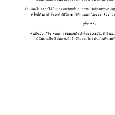
คำแหลงไม่อยากได้ยิน เธอมันร้อยลิ้นกะลาวน ไม่ต้องสรรหาเหตุ
ครั้งนี้ตำตาตำใจ คงไม่มีใครทนได้แน่นอน ไม่ขออาลัยอาว
(ซ้ำ*/**)
คนดีชอบแก้ไข คนอะไรชอบแก้ตัว หัวใจของเธอไม่ชัวร์ 
มีฉันคนเดียวไม่พอ ยังอ้อร้อมีใครต่อใคร มันเกินที่จะแก