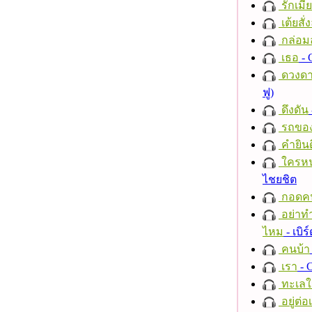
รักเมี
เต้ยสั่
กล่อม
เธอ
- 
ดวงดา
ฟู)
ดึงดัน
รถของ
คำยินด
ใครห
ไชยชิต
กอดค
อย่าทำ
ไหม
- เบิ
คนบ้า
เรา
- C
ทะเลใ
อยู่ต่