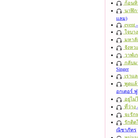
ก้อนหิ
นาฬิก
แลม)
event
-
ใจบาง
มหาลั
จังหวะ
วาฬเกย
กลับม
Singer
เราแล
พูดแล้
อกเตอร์ ฟู
อยู่ไม
ที่ว่าง
จะรักห
รักติด
ณิชาภัทร
หนุ่ม