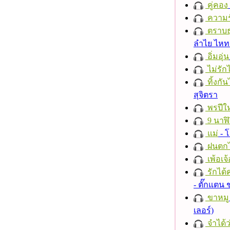
คู่คอง
ความร
ตราบธุ
ลำไย ไห
อิ่มอุ่น
ไม่รักไ
ทิ้งกั
สุจิตรา
พรปีให
9 นาฬ
แม่
- 
ฝนตก
เพ้อเจ้
รักได้
- ตั๊กแตน
ขาหมู
เลอร์)
จำได้ว