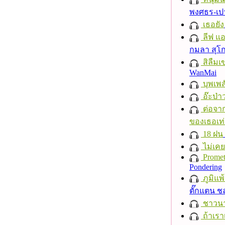
พงศธร-เป
เธอยัง
ลีฟ แอน
กมลา สุโ
สิลืมเ
WanMai
บุพเพส
อ๊ะป่า
ต่อจาก
ของเธอเท่
18 ฝน
ไม่เคย
Promet
Pondering
ภูมิแพ
ตั๊กแตน 
ชาวนาก
ถ้าเรา