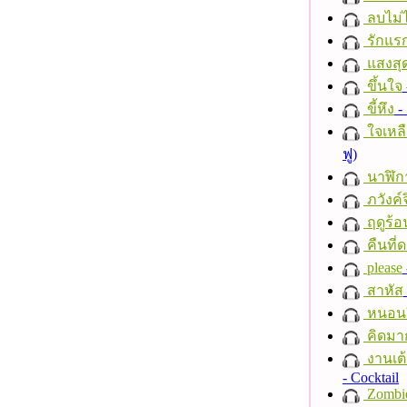
ลบไม่ไ
รักแร
แสงสุ
ขึ้นใจ
ขี้หึง
- 
ใจเหลื
ฟู)
นาฬิก
ภวังค์
ฤดูร้อ
คืนที่
please
สาหัส
หนอนผี
คิดมา
งานเต้
- Cocktail
Zombi