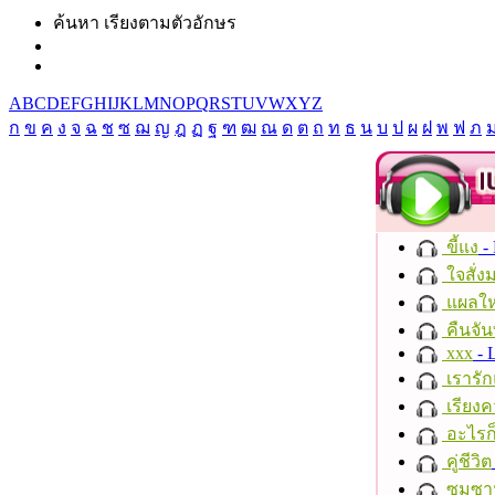
ค้นหา เรียงตามตัวอักษร
A
B
C
D
E
F
G
H
I
J
K
L
M
N
O
P
Q
R
S
T
U
V
W
X
Y
Z
ก
ข
ค
ง
จ
ฉ
ช
ซ
ฌ
ญ
ฎ
ฏ
ฐ
ฑ
ฒ
ณ
ด
ต
ถ
ท
ธ
น
บ
ป
ผ
ฝ
พ
ฟ
ภ
ขี้แง
-
ใจสั่ง
แผลให
คืนจัน
xxx
- 
เรารัก
เรียงค
อะไรก
คู่ชีวิต
ซมซา