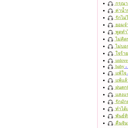
กรุณาฟ
ค่าน้
รักไม่
ยอมจำ
พูดทำ
ไม่คิ
ไม่บอ
ใจร้าย
unlove
baby
- 
แพ้ใจ
แพ้แล
ฝนตกที
แสงแ
รักมัก
ทำได้เ
พันธ์ทิ
คืนจัน