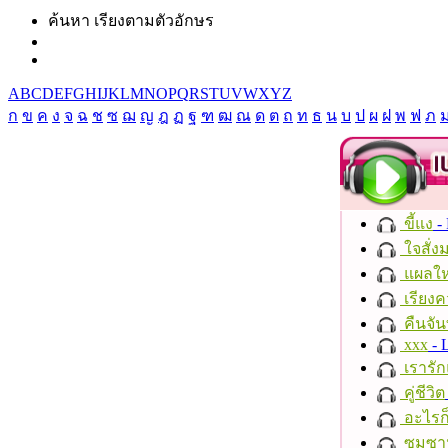
ค้นหา เรียงตามตัวอักษร
A
B
C
D
E
F
G
H
I
J
K
L
M
N
O
P
Q
R
S
T
U
V
W
X
Y
Z
ก
ข
ค
ง
จ
ฉ
ช
ซ
ฌ
ญ
ฎ
ฏ
ฐ
ฑ
ฒ
ณ
ด
ต
ถ
ท
ธ
น
บ
ป
ผ
ฝ
พ
ฟ
ภ
ขี้แง
-
ใจสั่ง
แผลให
เรียงค
คืนจัน
xxx
- 
เรารัก
คู่ชีวิต
อะไรก
ซมซา