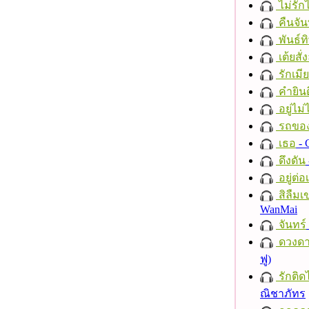
ไม่รักไ
คืนจัน
พันธ์ทิ
เต้ยสั่
รักเมี
คำยินด
อยู่ไม
รถของ
เธอ
- 
ดึงดัน
อยู่ต่
สิลืมเ
WanMai
จันทร์
ดวงดา
ฟู)
รักติด
ณิชาภัทร