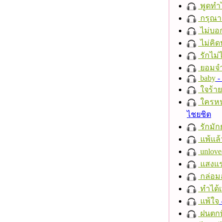
พูดทำ
กรุณาฟ
ไม่บอ
ไม่คิ
รักไม่
ยอมจำ
baby
- 
ใจร้าย
ใครห
ไชยชิต
รักมัก
แพ้แล
unlove
แสงแ
กล่อม
ทำได้เ
แพ้ใจ
ฝนตกที