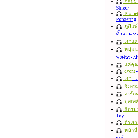
กลับม
Singer
Promet
Pondering
ภูมิแพ
ตั๊กแตน 
เราแล
หนุ่ม
พงศธร-เป
แค่คุ
event
-
เรา
- C
จังหวะ
จะรักห
บุพเพส
ธิดาปร
Toy
ถ้าเรา
หน้าที่
รณ์