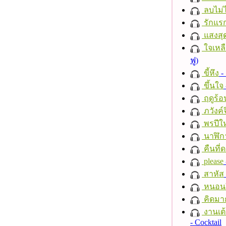
ลบไม่ไ
รักแร
แสงสุ
ใจเหลื
ฟู)
ขี้หึง
- 
ขึ้นใจ
ฤดูร้อ
ภวังค์
พรปีให
นาฬิก
คืนที่
please
สาหัส
หนอนผี
คิดมา
งานเต้
- Cocktail