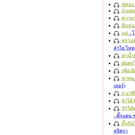
คู่คอง
Zombi
ความร
อิ่มอุ่น
แม่
- 
ตราบธุ
ลำไย ไห
ค่าน้
ฝนตก
เพ้อเจ้
ขาหมู
เลอร์)
9 นาฬ
จำได้ว
รักได้
- ตั๊กแตน
ทิ้งกั
สุจิตรา