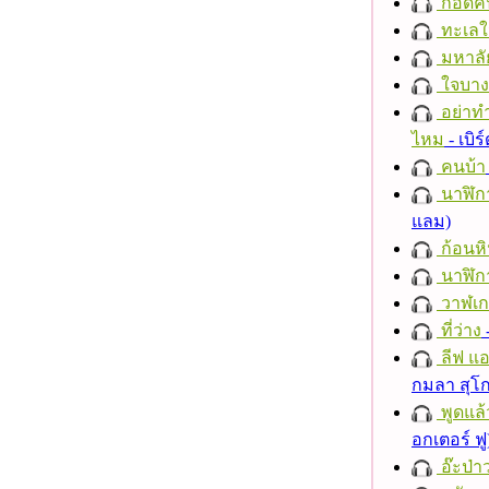
กอดค
ทะเลใ
มหาลั
ใจบาง
อย่าทำ
ไหม
- เบิ
คนบ้า
นาฬิก
แลม)
ก้อนหิ
นาฬิก
วาฬเกย
ที่ว่าง
ลีฟ แอน
กมลา สุโ
พูดแล้
อกเตอร์ ฟู
อ๊ะป่า