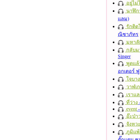
อยู่ไม
นาฬิก
แลม)
รักติด
ณิชาภัทร
มหาลั
กลับม
Singer
พูดแล้
อกเตอร์ ฟู
ใจบาง
วาฬเกย
เราแล
ที่ว่าง
event
-
อ๊ะป่า
จังหวะ
ภูมิแพ
ตั๊กแตน 