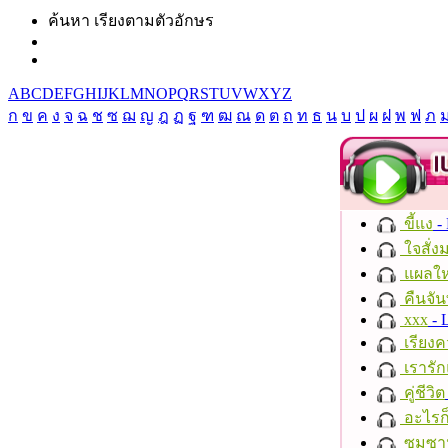
ค้นหา เรียงตามตัวอักษร
A
B
C
D
E
F
G
H
I
J
K
L
M
N
O
P
Q
R
S
T
U
V
W
X
Y
Z
ก
ข
ค
ง
จ
ฉ
ช
ซ
ฌ
ญ
ฎ
ฏ
ฐ
ฑ
ฒ
ณ
ด
ต
ถ
ท
ธ
น
บ
ป
ผ
ฝ
พ
ฟ
ภ
ขี้แง
-
ใจสั่ง
แผลให
คืนจัน
xxx
- 
เรียงค
เรารัก
คู่ชีวิต
อะไรก
ซมซา