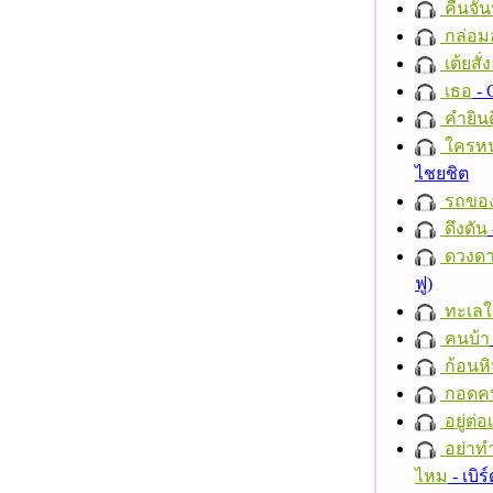
คืนจัน
กล่อม
เต้ยสั่
เธอ
- 
คำยินด
ใครห
ไชยชิต
รถของ
ดึงดัน
ดวงดา
ฟู)
ทะเลใ
คนบ้า
ก้อนหิ
กอดค
อยู่ต่
อย่าทำ
ไหม
- เบิ