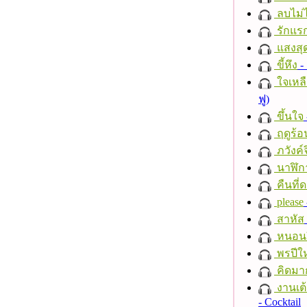
ลบไม่ไ
รักแร
แสงสุ
ขี้หึง
- 
ใจเหลื
ฟู)
ขึ้นใจ
ฤดูร้อ
ภวังค์
นาฬิก
คืนที่
please
สาหัส
หนอนผี
พรปีให
คิดมา
งานเต้
- Cocktail