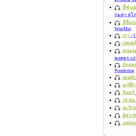
ลีฟ แอน
กมลา สุโ
สิลืมเ
WanMai
เรา
- C
บุพเพส
หนุ่ม
พงศธร-เป
Promet
Pondering
เธอยัง
นาฬิก
จันทร์
18 ฝน
จะรักห
ผู้สาว
แค่คุ