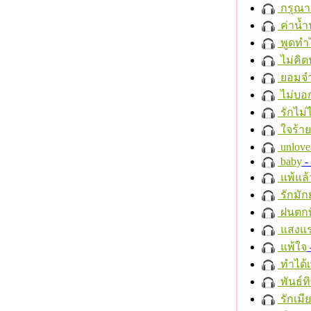
กรุณาฟ
ค่าน้
พูดทำ
ไม่คิ
ยอมจำ
ไม่บอ
รักไม่
ใจร้าย
unlove
baby
- 
แพ้แล
รักมัก
ฝนตกที
แสงแ
แพ้ใจ
ทำได้เ
พันธ์ทิ
รักเมี