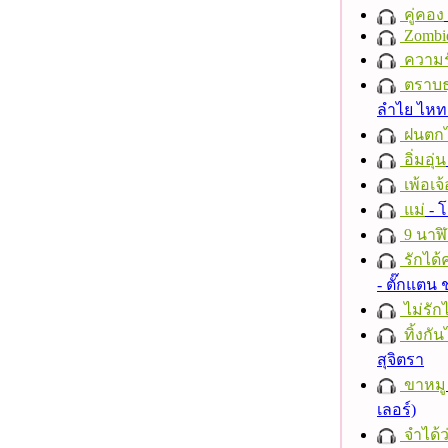
คู่คอง
Zombi
ความร
ตราบธุ
ลำไย ไห
ฝนตก
อิ่มอุ่น
เพ้อเจ้
แม่
- 
9 นาฬ
รักได้
- ตั๊กแตน
ไม่รักไ
ทิ้งกั
สุจิตรา
ขาหมู
เลอร์)
จำได้ว