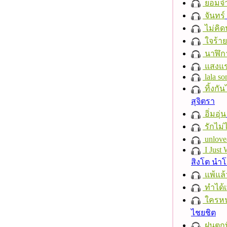
ยอมจำ
จันทร์
ไม่คิ
ใจร้าย
นาฬิก
แสงแ
lala so
ทิ้งกั
สุจิตรา
อิ่มอุ่น
รักไม่
unlove
I Just
สิงโต นำ
แพ้แล
ทำได้เ
ใครห
ไชยชิต
ฝนตกที