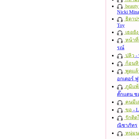
beauty 
Nicki Mina
ธิดาปร
Toy
เธอยัง
หน้าที่
รณ์
ปลิว
-
ก้อนหิ
พูดแล้
อกเตอร์ ฟู
ภูมิแพ
ตั๊กแตน 
คนมีเส
ขอ
- L
รักติด
ณิชาภัทร
หนุ่ม