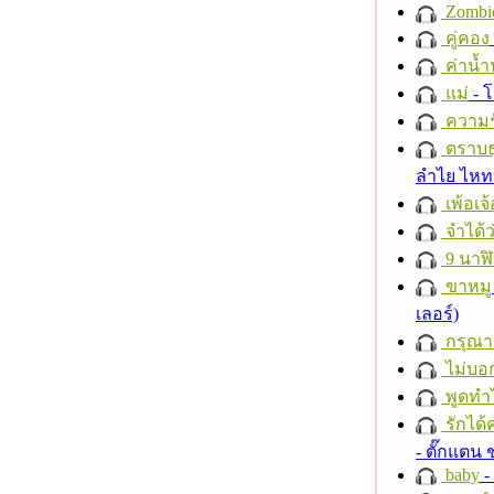
Zombi
คู่คอง
ค่าน้
แม่
- 
ความร
ตราบธุ
ลำไย ไห
เพ้อเจ้
จำได้ว
9 นาฬ
ขาหมู
เลอร์)
กรุณาฟ
ไม่บอ
พูดทำ
รักได้
- ตั๊กแตน
baby
- 