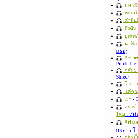
มหาลั
ทะเลใ
คำยินด
ดึงดัน
บุพเพส
นาฬิก
แลม)
Promet
Pondering
กลับม
Singer
ใจบาง
แค่คุ
เรา
- C
อย่าทำ
ไหม
- เบิ
ลีฟ แอน
กมลา สุโ
กล้ามั้