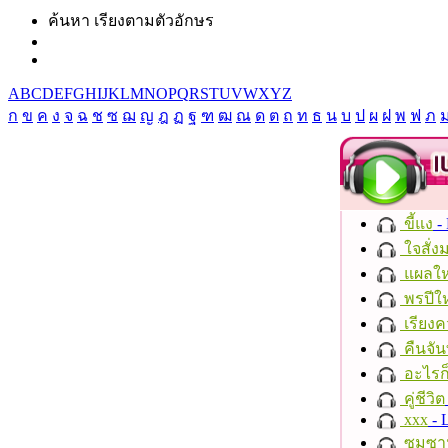
ค้นหา เรียงตามตัวอักษร
A
B
C
D
E
F
G
H
I
J
K
L
M
N
O
P
Q
R
S
T
U
V
W
X
Y
Z
ก
ข
ค
ง
จ
ฉ
ช
ซ
ฌ
ญ
ฎ
ฏ
ฐ
ฑ
ฒ
ณ
ด
ต
ถ
ท
ธ
น
บ
ป
ผ
ฝ
พ
ฟ
ภ
ขี้แง
-
ใจสั่ง
แผลให
พรปีให
เรียงค
คืนจัน
อะไรก
คู่ชีวิต
xxx
- 
ซมซา