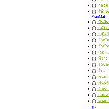
กล่อม
สิลืมเ
WanMai
คืนจัน
แพ้ใจ
อยู่ไม
รักเมี
รักมัก
เธอ
- 
ที่ว่าง
รถของ
อ๊ะป่า
คนบ้า
พันธ์ทิ
ถ้าเรา
กอดค
ดวงดา
ฟู)