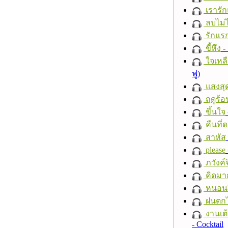
เรารัก
ลบไม่ไ
รักแร
ขี้หึง
- 
ใจเหลื
ฟู)
แสงสุ
ฤดูร้อ
ขึ้นใจ
คืนที่
สาหัส
please
ภวังค์
คิดมา
หนอนผี
ฝนตก
งานเต้
- Cocktail