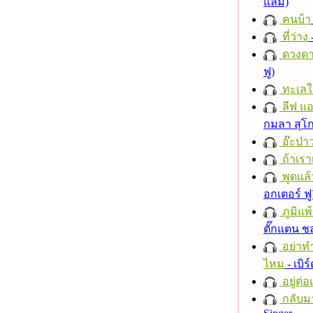
แลม)
คนบ้า
ที่ว่าง
ดวงดา
ฟู)
ทะเลใ
ลีฟ แอน
กมลา สุโ
อ๊ะป่า
ถ้าเรา
พูดแล้
อกเตอร์ ฟู
ภูมิแพ
ตั๊กแตน 
อย่าทำ
ไหม
- เบิ
อยู่ต่
กลับม