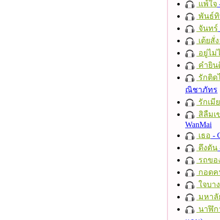
แพ้ใจ
พันธ์ทิ
จันทร์
เต้ยสั่
อยู่ไม
คำยินด
รักติด
ณิชาภัทร
รักเมี
สิลืมเ
WanMai
เธอ
- 
ดึงดัน
รถของ
กอดค
ใจบาง
มหาลั
นาฬิก