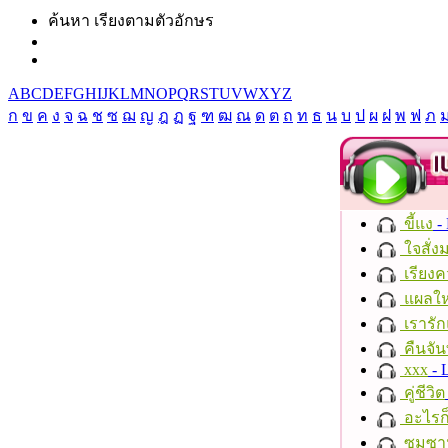
ค้นหา เรียงตามตัวอักษร
A
B
C
D
E
F
G
H
I
J
K
L
M
N
O
P
Q
R
S
T
U
V
W
X
Y
Z
ก
ข
ค
ง
จ
ฉ
ช
ซ
ฌ
ญ
ฎ
ฏ
ฐ
ฑ
ฒ
ณ
ด
ต
ถ
ท
ธ
น
บ
ป
ผ
ฝ
พ
ฟ
ภ
ขี้แง
-
ใจสั่ง
เรียงค
แผลให
เรารัก
คืนจัน
xxx
- 
คู่ชีวิต
อะไรก
ซมซา