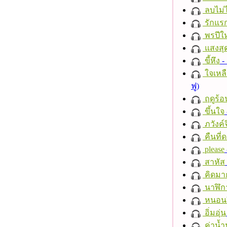
ลบไม่ไ
รักแร
พรปีให
แสงสุ
ขี้หึง
- 
ใจเหลื
ฟู)
ฤดูร้อ
ขึ้นใจ
ภวังค์
คืนที่
please
สาหัส
คิดมา
นาฬิก
หนอนผี
อิ่มอุ่น
ค่าน้