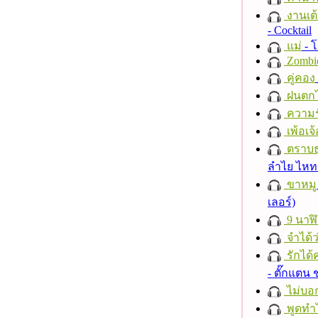
งานเต้
- Cocktail
แม่
- 
Zombi
คู่คอง
ฝนตก
ความร
เพ้อเจ้
ตราบธุ
ลำไย ไห
ขาหมู
เลอร์)
9 นาฬ
จำได้ว
รักได้
- ตั๊กแตน
ไม่บอ
พูดทำ