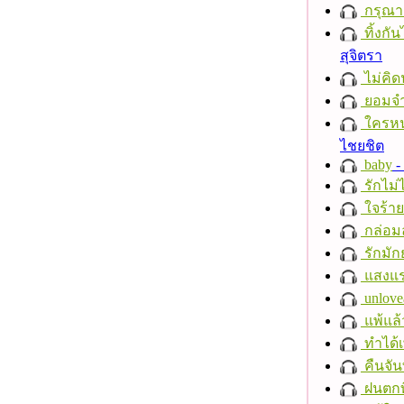
กรุณาฟ
ทิ้งกั
สุจิตรา
ไม่คิ
ยอมจำ
ใครห
ไชยชิต
baby
- 
รักไม่
ใจร้าย
กล่อม
รักมัก
แสงแ
unlove
แพ้แล
ทำได้เ
คืนจัน
ฝนตกที