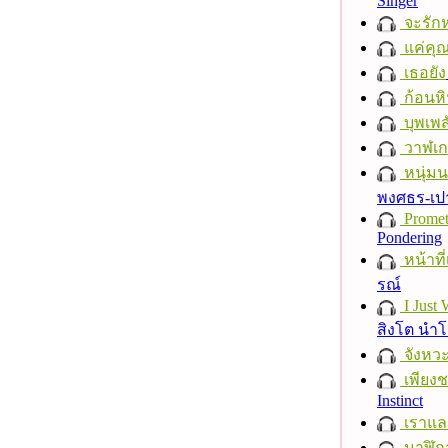
Singer
จะรักห
แค่คุ
เธอยัง
ก้อนหิ
บุพเพส
วาฬเกย
หนุ่ม
พงศธร-เป
Promet
Pondering
หน้าที่
รณ์
I Just
สิงโต นำ
จังหวะ
เพียงชา
Instinct
เราแล
นาฬิก